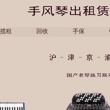
揽租
回收
手保