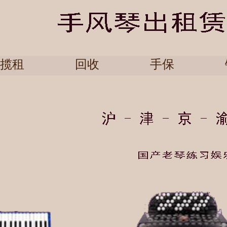
揽租
回收
手保