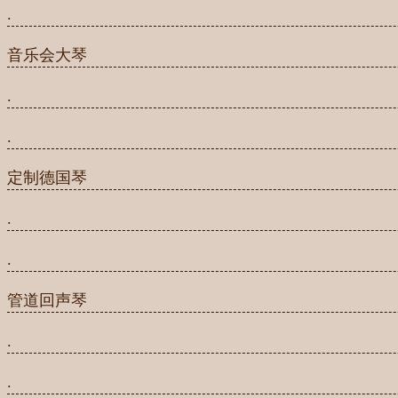
.
音乐会大琴
.
.
定制德国琴
.
.
管道回声琴
.
.