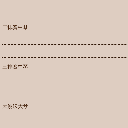
.
.
二排簧中琴
.
.
三排簧中琴
.
.
大波浪大琴
.