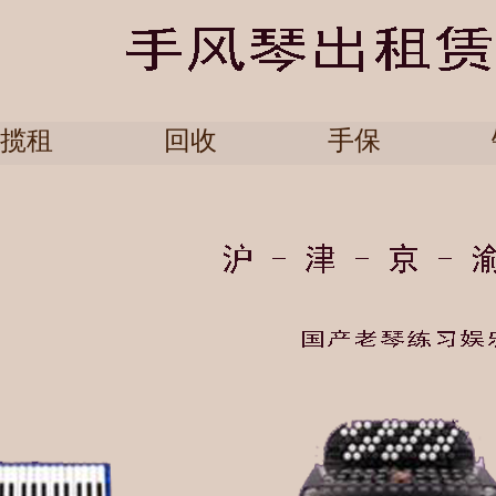
揽租
回收
手保